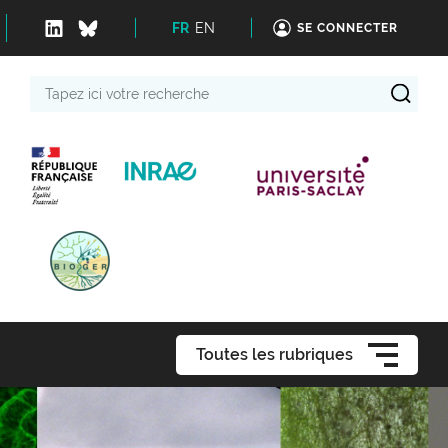
FR
EN
SE CONNECTER
Tapez
ici
votre
recherche
Toutes les rubriques