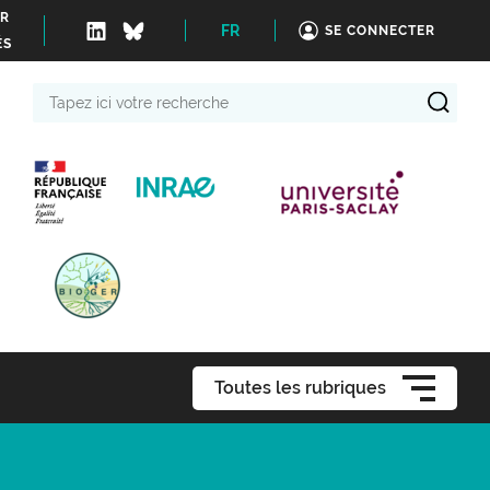
ER
FR
SE CONNECTER
ÉS
Tapez
ici
votre
recherche
Toutes les rubriques