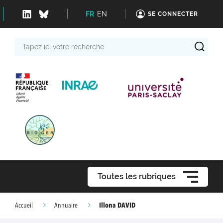
FR
EN
SE CONNECTER
Tapez
ici
votre
recherche
Toutes les rubriques
Illona DAVID
Accueil
Annuaire