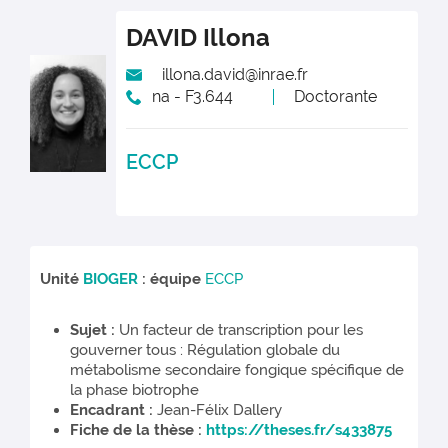
DAVID
Illona
illona.david@inrae.fr
na - F3.644
Doctorante
ECCP
Unité
BIOGER
: équipe
ECCP
Sujet :
Un facteur de transcription pour les
gouverner tous : Régulation globale du
métabolisme secondaire fongique spécifique de
la phase biotrophe
Encadrant :
Jean-Félix Dallery
Fiche de la thèse :
https://theses.fr/s433875