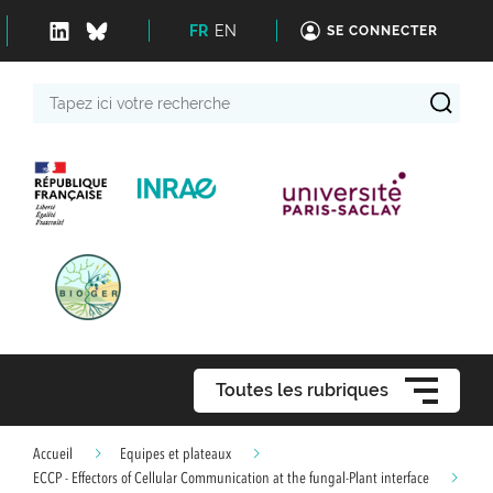
FR
EN
SE CONNECTER
Tapez
ici
votre
recherche
Toutes les rubriques
Accueil
Equipes et plateaux
ECCP - Effectors of Cellular Communication at the fungal-Plant interface