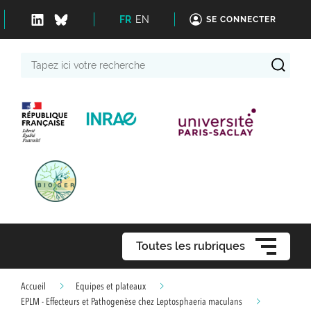
FR
EN
SE CONNECTER
Tapez
ici
votre
recherche
Toutes les rubriques
Accueil
Equipes et plateaux
EPLM - Effecteurs et Pathogenèse chez Leptosphaeria maculans