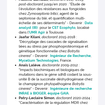
post-doctorant
jusqu'en 2020 : "Étude de
l’évolution des résistances aux fongicides
chez
Zymoseptoria tritici
, agent de la
septoriose du blé, et quantification multi-
échelle de ses déterminants" - Devenir :
Data
analyst (IR)
pour le
CST Ecophyto
, localisé
dans l'
UMR Agir
à Toulouse.
Jaafar Kilani
,
doctorant
2015-2018
:
"
Décryptage des cascades de signalisation
liées au stress par phosphoprotéomique et
génétique fonctionnelle chez
Botrytis
cinerea
" - Devenir :
Ingénieur de Recherche
,
Mycelium Technologies
, France.
Anaïs Lalève
,
doctorante
2009-2012 :
"Impacts biochimiques et biologiques de
mutations dans le gène sdhB codant la sous-
unité B de la succinate déshydrogénase chez
le champignon phytopathogène
Botrytis
cinerea
" - Devenir :
Ingénieure de recherche
INRAE à
BIOGER
,
équipe GAIA
.
Patry-Leclaire Simon
,
doctorant
2020-2024 :
"Caractérisation de la régulation MDR chez