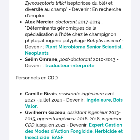
Zymoseptoria tritici
(septoriose du blé) et
diversité au champ" - Devenir : En recherche
d'emploi.
Alex Mercier
,
doctorant
2017-2019 :
"Déterminants génomiques de la
spécialisation à l’hôte chez le champignon
phytopathogène polyphage
Botrytis cinerea
"-
Devenir :
Plant Microbiome Senior Scientist
,
Neoplants
.
Selim Omrane
,
post-doctorant
2010-2013 -
Devenir :
traducteur-interprète
.
Personnels en CDD
Camille Bizais
,
assistante ingénieure
avril
2023 -juillet 2024 - Devenir :
ingénieure
,
Bois
Valor
.
Gwilherm Gazeau
,
assistant ingénieur
2013-
2015,
apprenti ingénieur
2016-2018,
ingénieur
CDD
jusqu'en 2021 - Devenir:
Expert Gestion
des Modes d'Action Fongicide, Herbicide et
Insecticide
,
BASF
.