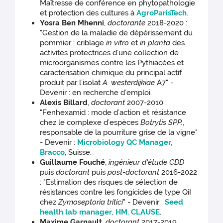
Maîtresse de conférence en phytopathologie
et protection des cultures à
AgroParisTech
.
Yosra Ben Mhenni
,
doctorante
2018-2020 :
"Gestion de la maladie de dépérissement du
pommier : criblage
in vitro
et
in planta
des
activités protectrices d’une collection de
microorganismes contre les Pythiacées et
caractérisation chimique du principal actif
produit par l’isolat
A. westerdijkiae
A7" -
Devenir : en recherche d’emploi.
Alexis Billard
,
doctorant
2007-2010 :
"Fenhexamid : mode d’action et résistance
chez le complexe d’espèces
Botrytis SPP.
,
responsable de la pourriture grise de la vigne"
- Devenir :
Microbiology QC Manager,
Bracco
, Suisse.
Guillaume Fouché
,
ingénieur d'étude CDD
puis
doctorant
puis
post-doctorant
2016-2022
: "Estimation des risques de sélection de
résistances contre les fongicides de type QiI
chez
Zymoseptoria tritici
" - Devenir :
Seed
health lab manager
,
HM. CLAUSE
.
Maxime Garnault
,
doctorant
2017-2019,