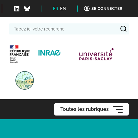
FR
EN
SE CONNECTER
Tapez
ici
votre
recherche
Toutes les rubriques