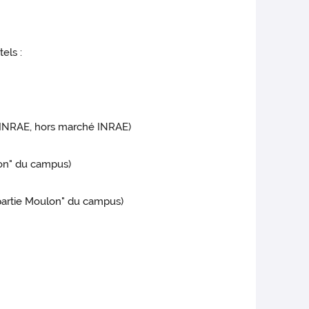
els :
h-INRAE, hors marché INRAE)
lon" du campus)
partie Moulon" du campus)