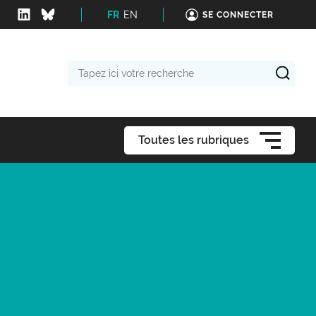
FR
EN
SE CONNECTER
Tapez
ici
votre
recherche
Toutes les rubriques