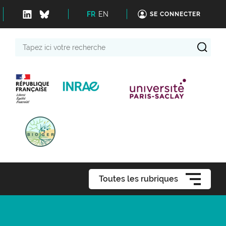
FR
EN
SE CONNECTER
Tapez
ici
votre
recherche
Toutes les rubriques